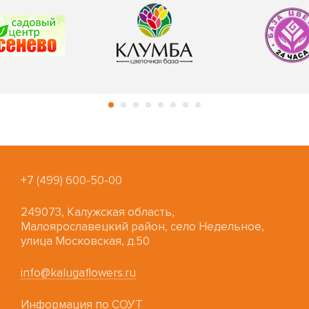
+7 (499) 600-50-00
249073, Калужская область,
Малоярославецкий район, село Недельное,
улица Московская, д.50
info@kalugaflowers.ru
Информация по СОУТ