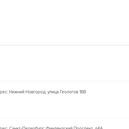
рес: Нижний Новгород, улица Геологов 1ВВ
рес: Санкт-Петербург, Финляндский Проспект, д4А.